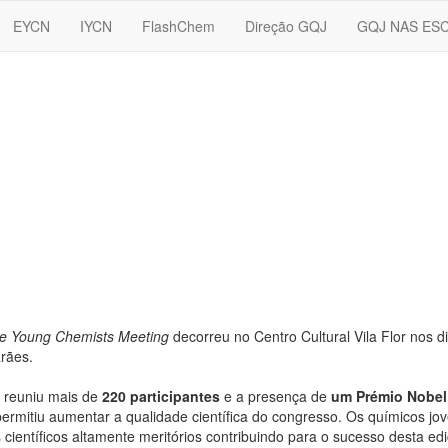
EYCN
IYCN
FlashChem
Direção GQJ
GQJ NAS ES
se Young Chemists Meeting
decorreu no Centro Cultural Vila Flor nos d
rães.
 reuniu mais de
220 participantes
e a presença de
um Prémio Nobel
permitiu aumentar a qualidade científica do congresso. Os químicos jo
 científicos altamente meritórios contribuindo para o sucesso desta e