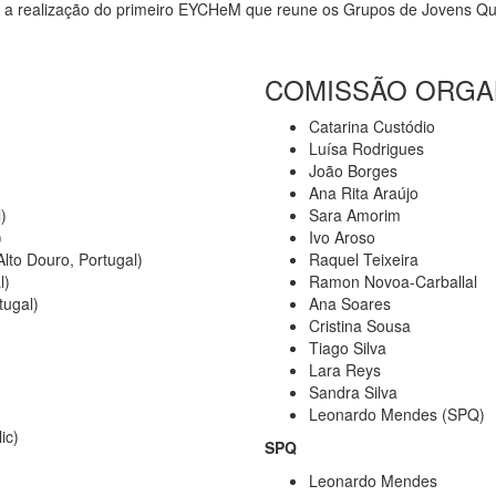
m a realização do primeiro EYCHeM que reune os Grupos de Jovens Qu
COMISSÃO ORGA
Catarina Custódio
Luísa Rodrigues
João Borges
Ana Rita Araújo
)
Sara Amorim
)
Ivo Aroso
lto Douro, Portugal)
Raquel Teixeira
l)
Ramon Novoa-Carballal
tugal)
Ana Soares
Cristina Sousa
Tiago Silva
Lara Reys
Sandra Silva
Leonardo Mendes (SPQ)
ic)
SPQ
Leonardo Mendes