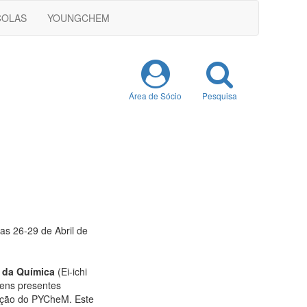
COLAS
YOUNGCHEM
Área de Sócio
Pesquisa
ias 26-29 de Abril de
 da Química
(Ei-ichi
vens presentes
dição do PYCheM. Este